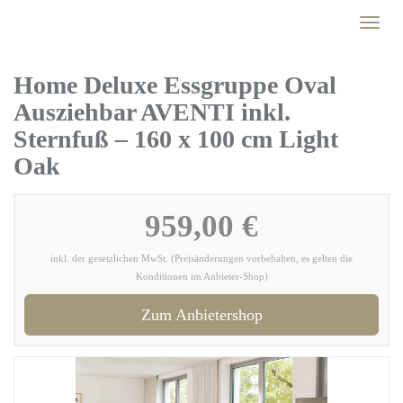
Skip
Toggl
to
naviga
main
content
Home Deluxe Essgruppe Oval
Ausziehbar AVENTI inkl.
Sternfuß – 160 x 100 cm Light
Oak
959,00 €
inkl. der gesetzlichen MwSt. (Preisänderungen vorbehalten, es gelten die
Konditionen im Anbieter-Shop)
Zum Anbietershop