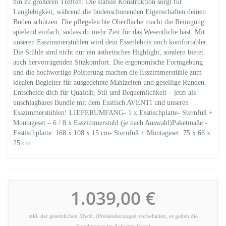
hin zu größeren Treffen. Die stabile Konstruktion sorgt für
Langlebigkeit, während die bodenschonenden Eigenschaften deinen
Boden schützen. Die pflegeleichte Oberfläche macht die Reinigung
spielend einfach, sodass du mehr Zeit für das Wesentliche hast. Mit
unseren Esszimmerstühlen wird dein Esserlebnis noch komfortabler.
Die Stühle sind nicht nur ein ästhetisches Highlight, sondern bietet
auch hervorragenden Sitzkomfort. Die ergonomische Formgebung
und die hochwertige Polsterung machen die Esszimmerstühle zum
idealen Begleiter für ausgedehnte Mahlzeiten und gesellige Runden.
Entscheide dich für Qualität, Stil und Bequemlichkeit – jetzt als
unschlagbares Bundle mit dem Esstisch AVENTI und unseren
Esszimmerstühlen! LIEFERUMFANG- 1 x Esstischplatte- Sternfuß +
Montageset – 6 / 8 x Esszimmerstuhl (je nach Auswahl)Paketmaße:-
Esstischplatte: 168 x 108 x 15 cm- Sternfuß + Montageset: 75 x 66 x
25 cm
1.039,00 €
inkl. der gesetzlichen MwSt. (Preisänderungen vorbehalten, es gelten die