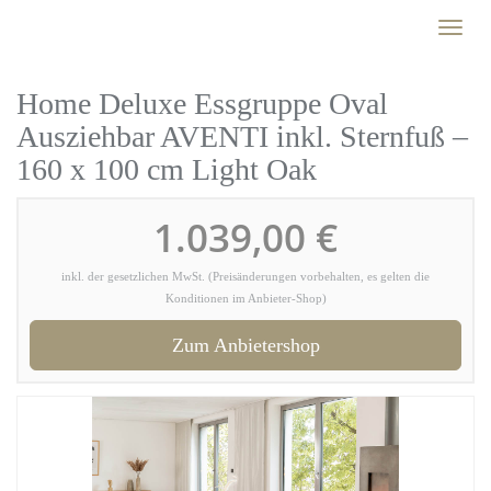
Skip
Toggl
to
naviga
main
content
Home Deluxe Essgruppe Oval
Ausziehbar AVENTI inkl. Sternfuß –
160 x 100 cm Light Oak
1.039,00 €
inkl. der gesetzlichen MwSt. (Preisänderungen vorbehalten, es gelten die
Konditionen im Anbieter-Shop)
Zum Anbietershop