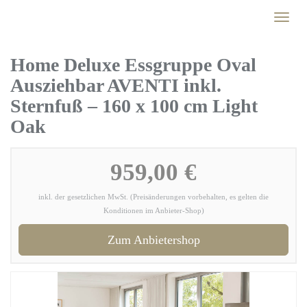
Skip
Toggl
to
naviga
main
content
Home Deluxe Essgruppe Oval
Ausziehbar AVENTI inkl.
Sternfuß – 160 x 100 cm Light
Oak
959,00 €
inkl. der gesetzlichen MwSt. (Preisänderungen vorbehalten, es gelten die
Konditionen im Anbieter-Shop)
Zum Anbietershop