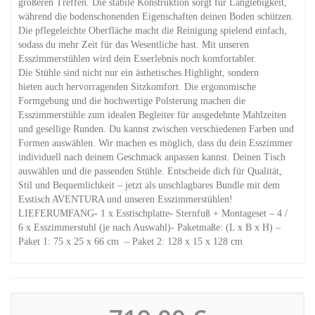
größeren Treffen. Die stabile Konstruktion sorgt für Langlebigkeit,
während die bodenschonenden Eigenschaften deinen Boden schützen.
Die pflegeleichte Oberfläche macht die Reinigung spielend einfach,
sodass du mehr Zeit für das Wesentliche hast. Mit unseren
Esszimmerstühlen wird dein Esserlebnis noch komfortabler.
Die Stühle sind nicht nur ein ästhetisches Highlight, sondern
bieten auch hervorragenden Sitzkomfort. Die ergonomische
Formgebung und die hochwertige Polsterung machen die
Esszimmerstühle zum idealen Begleiter für ausgedehnte Mahlzeiten
und gesellige Runden. Du kannst zwischen verschiedenen Farben und
Formen auswählen. Wir machen es möglich, dass du dein Esszimmer
individuell nach deinem Geschmack anpassen kannst. Deinen Tisch
auswählen und die passenden Stühle. Entscheide dich für Qualität,
Stil und Bequemlichkeit – jetzt als unschlagbares Bundle mit dem
Esstisch AVENTURA und unseren Esszimmerstühlen!
LIEFERUMFANG- 1 x Esstischplatte- Sternfuß + Montageset – 4 /
6 x Esszimmerstuhl (je nach Auswahl)- Paketmaße: (L x B x H) –
Paket 1: 75 x 25 x 66 cm – Paket 2: 128 x 15 x 128 cm