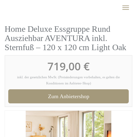
Skip
Toggl
to
naviga
main
content
Home Deluxe Essgruppe Rund
Ausziehbar AVENTURA inkl.
Sternfuß – 120 x 120 cm Light Oak
719,00 €
inkl. der gesetzlichen MwSt. (Preisänderungen vorbehalten, es gelten die
Konditionen im Anbieter-Shop)
Zum Anbietershop