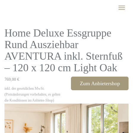
Skip
Toggle
to
naviga
main
content
Home Deluxe Essgruppe
Rund Ausziehbar
AVENTURA inkl. Sternfuß
– 120 x 120 cm Light Oak
769,00 €
Zum Anbietershop
inkl. der gesetzlichen MwSt.
(Preisänderungen vorbehalten, es gelten
die Konditionen im Anbieter-Shop)