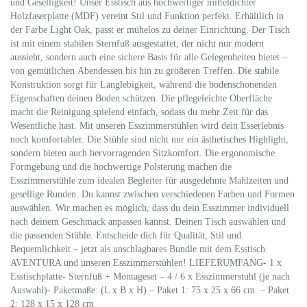
und Geselligkeit! Unser Esstisch aus hochwertiger mitteldichter
Holzfaserplatte (MDF) vereint Stil und Funktion perfekt. Erhältlich in
der Farbe Light Oak, passt er mühelos zu deiner Einrichtung. Der Tisch
ist mit einem stabilen Sternfuß ausgestattet, der nicht nur modern
aussieht, sondern auch eine sichere Basis für alle Gelegenheiten bietet –
von gemütlichen Abendessen bis hin zu größeren Treffen. Die stabile
Konstruktion sorgt für Langlebigkeit, während die bodenschonenden
Eigenschaften deinen Boden schützen. Die pflegeleichte Oberfläche
macht die Reinigung spielend einfach, sodass du mehr Zeit für das
Wesentliche hast. Mit unseren Esszimmerstühlen wird dein Esserlebnis
noch komfortabler. Die Stühle sind nicht nur ein ästhetisches Highlight,
sondern bieten auch hervorragenden Sitzkomfort. Die ergonomische
Formgebung und die hochwertige Polsterung machen die
Esszimmerstühle zum idealen Begleiter für ausgedehnte Mahlzeiten und
gesellige Runden. Du kannst zwischen verschiedenen Farben und Formen
auswählen. Wir machen es möglich, dass du dein Esszimmer individuell
nach deinem Geschmack anpassen kannst. Deinen Tisch auswählen und
die passenden Stühle. Entscheide dich für Qualität, Stil und
Bequemlichkeit – jetzt als unschlagbares Bundle mit dem Esstisch
AVENTURA und unseren Esszimmerstühlen! LIEFERUMFANG- 1 x
Esstischplatte- Sternfuß + Montageset – 4 / 6 x Esszimmerstuhl (je nach
Auswahl)- Paketmaße: (L x B x H) – Paket 1: 75 x 25 x 66 cm – Paket
2: 128 x 15 x 128 cm