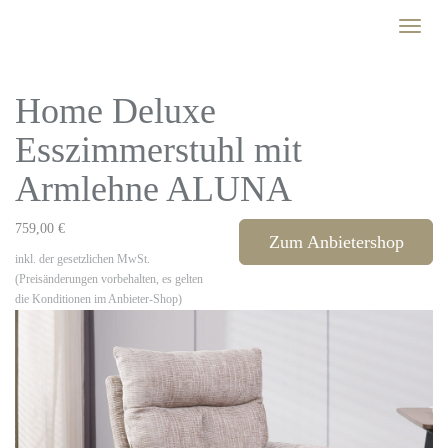
Skip
Toggle
to
naviga
main
content
Home Deluxe
Esszimmerstuhl mit
Armlehne ALUNA
759,00 €
Zum Anbietershop
inkl. der gesetzlichen MwSt.
(Preisänderungen vorbehalten, es gelten
die Konditionen im Anbieter-Shop)