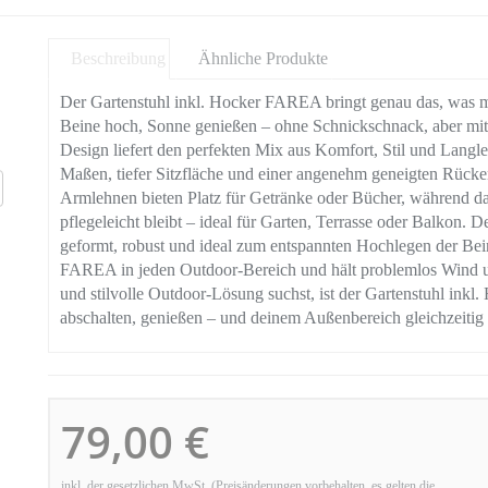
Beschreibung
Ähnliche Produkte
Der Gartenstuhl inkl. Hocker FAREA bringt genau das, was ma
Beine hoch, Sonne genießen – ohne Schnickschnack, aber mit 
Design liefert den perfekten Mix aus Komfort, Stil und Langl
Maßen, tiefer Sitzfläche und einer angenehm geneigten Rücken
Armlehnen bieten Platz für Getränke oder Bücher, während das
pflegeleicht bleibt – ideal für Garten, Terrasse oder Balkon. 
geformt, robust und ideal zum entspannten Hochlegen der Beine
FAREA in jeden Outdoor-Bereich und hält problemlos Wind u
und stilvolle Outdoor-Lösung suchst, ist der Gartenstuhl inkl
abschalten, genießen – und deinem Außenbereich gleichzeitig 
79,00 €
inkl. der gesetzlichen MwSt. (Preisänderungen vorbehalten, es gelten die