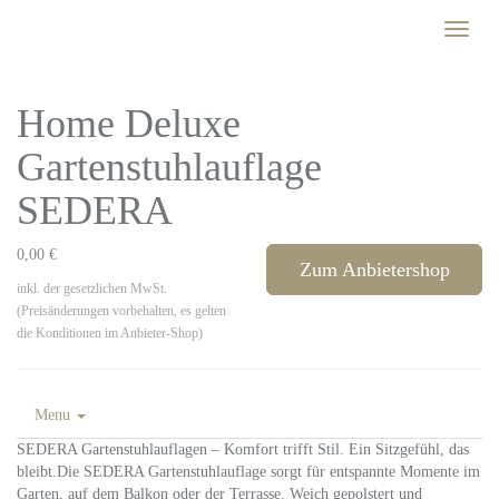
Skip
Toggle
to
naviga
main
content
Home Deluxe
Gartenstuhlauflage
SEDERA
0,00 €
Zum Anbietershop
inkl. der gesetzlichen MwSt.
(Preisänderungen vorbehalten, es gelten
die Konditionen im Anbieter-Shop)
Menu
SEDERA Gartenstuhlauflagen – Komfort trifft Stil. Ein Sitzgefühl, das
bleibt.Die SEDERA Gartenstuhlauflage sorgt für entspannte Momente im
Garten, auf dem Balkon oder der Terrasse. Weich gepolstert und