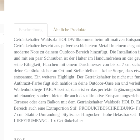
Beschreibung
Ähnliche Produkte
Getränkehalter Waldsofa HOLDWillkommen beim ultimativen Entspan
Getränkehalter besteht aus pulverbeschichtetem Metall in einem elegante
moderne Note zu deinem Outdoor-Bereich hinzufügt. Die Installation ist
und mit ein paar Schrauben ist der Halter im Handumdrehen an der ge
seine Fähigkeit, Flaschen mit einem Durchmesser von bis zu 7 cm sich
deine Getränke sicher an Ort und Stelle bleiben – keine Sorge, dass e
entspannst. Ein weiteres Highlight: Der Getränkehalter ist nicht nur fu
Anthrazit-Farbe fügt sich nahtlos in deine Outdoor-Oase ein und verle
Wellenholzliege TAIGA besitzt, dann ist er das perfekte Ergänzungsst
miteinander, sondern bieten dir auch das ultimative Entspannungserle
Terrasse oder dem Balkon mit dem Getränkehalter Waldsofa HOLD. Er i
Bereich auch eine Extraportion Stil! PRODUKTBESCHREIBUNG- Farbe
7 cm- Stabile Umrandung- Stylischer Hingucker- Hohe Belastbarkeit-
LIEFERUMFANG- 1 x Getränkehalter
9,00 €