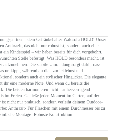
nungspartner – dem Getränkehalter Waldsofa HOLD! Unser
n Anthrazit, das nicht nur robust ist, sondern auch eine
 ein Kinderspiel – wir haben bereits für dich vorgebohrt,
wünschten Stelle befestigt. Was HOLD besonders macht, ist
er aufzunehmen. Die stabile Umrandung sorgt dafür, dass
twas umkippt, während du dich zurücklehnst und
nktional, sondern auch ein stylischer Hingucker. Die elegante
iht ihr eine moderne Note. Und wenn du bereits die
ück. Die beiden harmonieren nicht nur hervorragend
bnis im Freien. Genieße jeden Moment im Garten, auf der
st nicht nur praktisch, sondern verleiht deinem Outdoor-
: Anthrazit- Für Flaschen mit einem Durchmesser bis zu
 Einfache Montage- Robuste Konstruktion