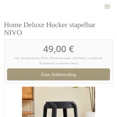
Skip
Toggl
to
naviga
main
content
Home Deluxe Hocker stapelbar
NIVO
49,00 €
inkl. der gesetzlichen MwSt. (Preisänderungen vorbehalten, es gelten die
Konditionen im Anbieter-Shop)
Zum Anbietershop