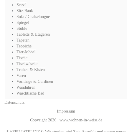
Sessel
Sitz-Bank
Sofa / Chaiselongue
Spiegel
Stühle
Tabletts & Etageren
Tapeten
Teppiche
Tier-Möbel
Tische
Tischwäsche
Truhen & Kisten
Vasen
Vorhänge & Gardinen
Wanduhren
Waschtische Bad
Datenschutz
Impressum
Copyright 2026 | www.wohnen-in-weiss.de
* AFFILIATELINKS: Wir stecken viel Zeit, Sorgfalt und unsere ganze