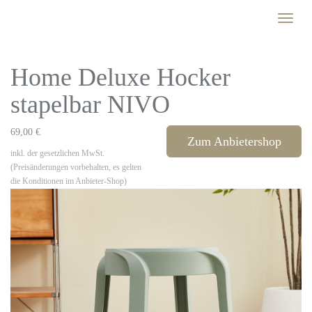
Skip
Toggle
to
naviga
main
content
Home Deluxe Hocker
stapelbar NIVO
69,00 €
Zum Anbietershop
inkl. der gesetzlichen MwSt.
(Preisänderungen vorbehalten, es gelten
die Konditionen im Anbieter-Shop)