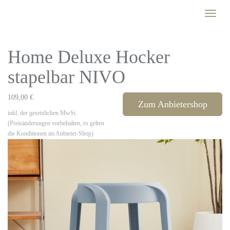
Skip
Toggle
to
naviga
main
content
Home Deluxe Hocker
stapelbar NIVO
109,00 €
Zum Anbietershop
inkl. der gesetzlichen MwSt.
(Preisänderungen vorbehalten, es gelten
die Konditionen im Anbieter-Shop)