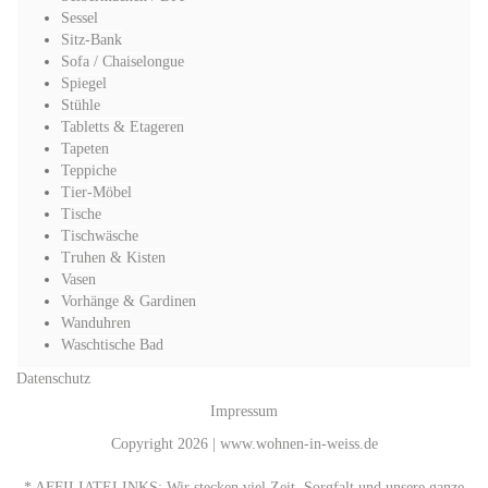
Sessel
Sitz-Bank
Sofa / Chaiselongue
Spiegel
Stühle
Tabletts & Etageren
Tapeten
Teppiche
Tier-Möbel
Tische
Tischwäsche
Truhen & Kisten
Vasen
Vorhänge & Gardinen
Wanduhren
Waschtische Bad
Datenschutz
Impressum
Copyright 2026 | www.wohnen-in-weiss.de
* AFFILIATELINKS: Wir stecken viel Zeit, Sorgfalt und unsere ganze