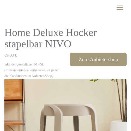
Skip
Toggle
to
naviga
main
content
Home Deluxe Hocker
stapelbar NIVO
89,00 €
Zum Anbietershop
inkl. der gesetzlichen MwSt.
(Preisänderungen vorbehalten, es gelten
die Konditionen im Anbieter-Shop)