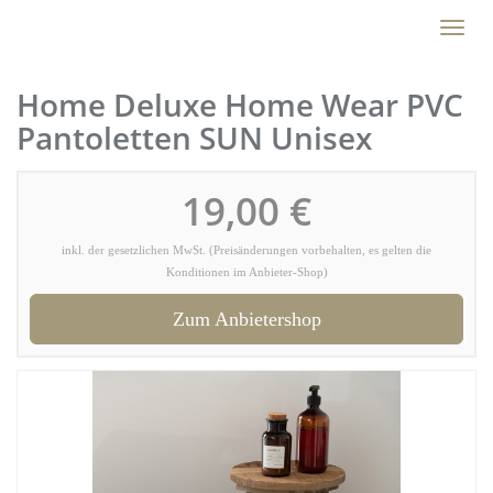
Skip
Toggl
to
naviga
main
content
Home Deluxe Home Wear PVC
Pantoletten SUN Unisex
19,00 €
inkl. der gesetzlichen MwSt. (Preisänderungen vorbehalten, es gelten die
Konditionen im Anbieter-Shop)
Zum Anbietershop