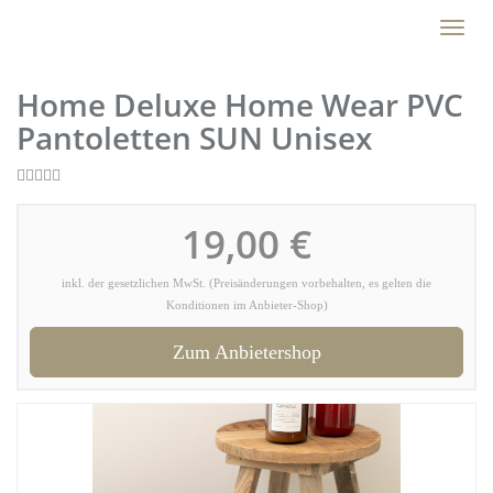
Skip
Toggl
to
naviga
main
content
Home Deluxe Home Wear PVC
Pantoletten SUN Unisex
19,00 €
inkl. der gesetzlichen MwSt. (Preisänderungen vorbehalten, es gelten die
Konditionen im Anbieter-Shop)
Zum Anbietershop