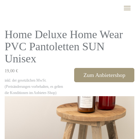
Skip
Toggle
to
naviga
main
content
Home Deluxe Home Wear
PVC Pantoletten SUN
Unisex
19,00 €
Zum Anbietershop
inkl. der gesetzlichen MwSt.
(Preisänderungen vorbehalten, es gelten
die Konditionen im Anbieter-Shop)