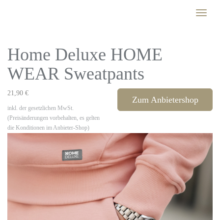
Skip
Toggle
to
naviga
main
content
Home Deluxe HOME
WEAR Sweatpants
21,90 €
Zum Anbietershop
inkl. der gesetzlichen MwSt.
(Preisänderungen vorbehalten, es gelten
die Konditionen im Anbieter-Shop)