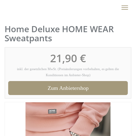
Skip
Toggl
to
naviga
main
content
Home Deluxe HOME WEAR
Sweatpants
21,90 €
inkl. der gesetzlichen MwSt. (Preisänderungen vorbehalten, es gelten die
Konditionen im Anbieter-Shop)
Zum Anbietershop