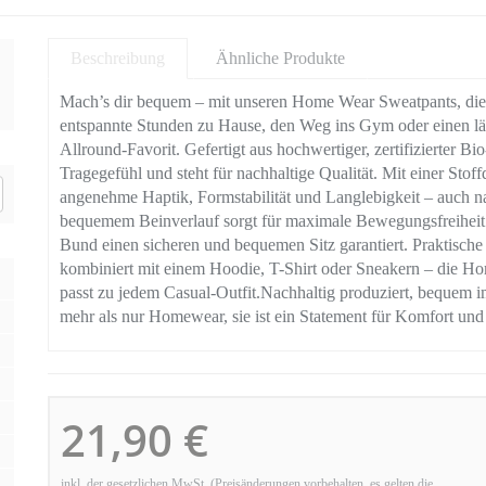
Beschreibung
Ähnliche Produkte
Mach’s dir bequem – mit unseren Home Wear Sweatpants, die K
entspannte Stunden zu Hause, den Weg ins Gym oder einen läs
Allround-Favorit. Gefertigt aus hochwertiger, zertifizierter B
Tragegefühl und steht für nachhaltige Qualität. Mit einer Sto
angenehme Haptik, Formstabilität und Langlebigkeit – auch n
bequemem Beinverlauf sorgt für maximale Bewegungsfreiheit
Bund einen sicheren und bequemen Sitz garantiert. Praktische
kombiniert mit einem Hoodie, T-Shirt oder Sneakern – die Hom
passt zu jedem Casual-Outfit.Nachhaltig produziert, bequem im 
mehr als nur Homewear, sie ist ein Statement für Komfort und
21,90 €
inkl. der gesetzlichen MwSt. (Preisänderungen vorbehalten, es gelten die