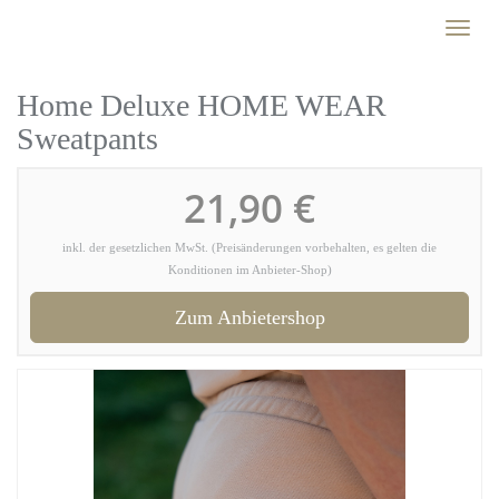
Skip
Toggl
to
naviga
main
content
Home Deluxe HOME WEAR
Sweatpants
21,90 €
inkl. der gesetzlichen MwSt. (Preisänderungen vorbehalten, es gelten die
Konditionen im Anbieter-Shop)
Zum Anbietershop