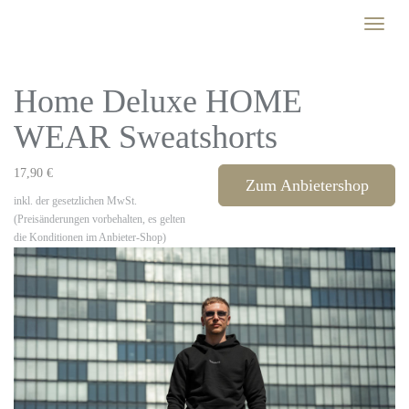
Skip
Toggle
to
naviga
main
content
Home Deluxe HOME
WEAR Sweatshorts
17,90 €
Zum Anbietershop
inkl. der gesetzlichen MwSt.
(Preisänderungen vorbehalten, es gelten
die Konditionen im Anbieter-Shop)