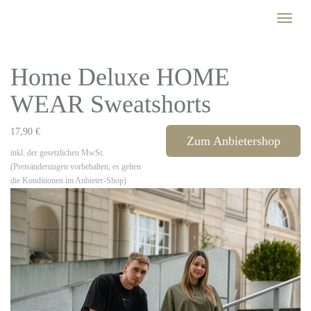
Skip
Toggle
to
naviga
main
content
Home Deluxe HOME
WEAR Sweatshorts
17,90 €
Zum Anbietershop
inkl. der gesetzlichen MwSt.
(Preisänderungen vorbehalten, es gelten
die Konditionen im Anbieter-Shop)