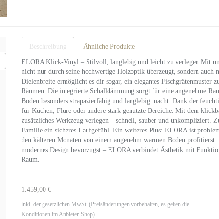
Beschreibung
Ähnliche Produkte
ELORA Klick-Vinyl – Stilvoll, langlebig und leicht zu verlegen Mit un
nicht nur durch seine hochwertige Holzoptik überzeugt, sondern auch m
Dielenbreite ermöglicht es dir sogar, ein elegantes Fischgrätenmuster 
Räumen. Die integrierte Schalldämmung sorgt für eine angenehme Rau
Boden besonders strapazierfähig und langlebig macht. Dank der feucht
für Küchen, Flure oder andere stark genutzte Bereiche. Mit dem klick
zusätzliches Werkzeug verlegen – schnell, sauber und unkompliziert. Zu
Familie ein sicheres Laufgefühl. Ein weiteres Plus: ELORA ist proble
den kälteren Monaten von einem angenehm warmen Boden profitierst. Eg
modernes Design bevorzugst – ELORA verbindet Ästhetik mit Funktiona
Raum.
1.459,00 €
inkl. der gesetzlichen MwSt. (Preisänderungen vorbehalten, es gelten die
Konditionen im Anbieter-Shop)