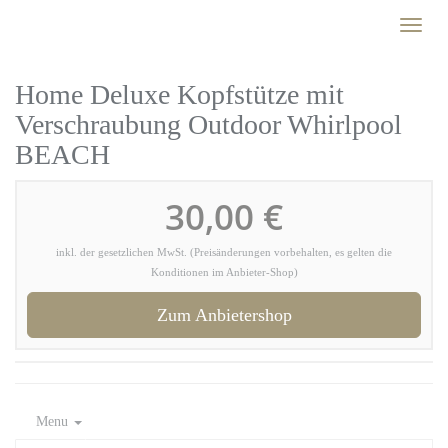
Skip
Toggl
to
naviga
main
content
Home Deluxe Kopfstütze mit
Verschraubung Outdoor Whirlpool
BEACH
30,00 €
inkl. der gesetzlichen MwSt. (Preisänderungen vorbehalten, es gelten die
Konditionen im Anbieter-Shop)
Zum Anbietershop
Menu