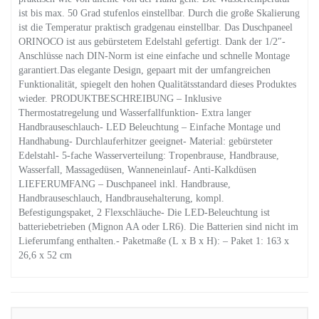
ist bis max. 50 Grad stufenlos einstellbar. Durch die große Skalierung
ist die Temperatur praktisch gradgenau einstellbar. Das Duschpaneel
ORINOCO ist aus gebürstetem Edelstahl gefertigt. Dank der 1/2″-
Anschlüsse nach DIN-Norm ist eine einfache und schnelle Montage
garantiert.Das elegante Design, gepaart mit der umfangreichen
Funktionalität, spiegelt den hohen Qualitätsstandard dieses Produktes
wieder. PRODUKTBESCHREIBUNG – Inklusive
Thermostatregelung und Wasserfallfunktion- Extra langer
Handbrauseschlauch- LED Beleuchtung – Einfache Montage und
Handhabung- Durchlauferhitzer geeignet- Material: gebürsteter
Edelstahl- 5-fache Wasserverteilung: Tropenbrause, Handbrause,
Wasserfall, Massagedüsen, Wanneneinlauf- Anti-Kalkdüsen
LIEFERUMFANG – Duschpaneel inkl. Handbrause,
Handbrauseschlauch, Handbrausehalterung, kompl.
Befestigungspaket, 2 Flexschläuche- Die LED-Beleuchtung ist
batteriebetrieben (Mignon AA oder LR6). Die Batterien sind nicht im
Lieferumfang enthalten.- Paketmaße (L x B x H): – Paket 1: 163 x
26,6 x 52 cm