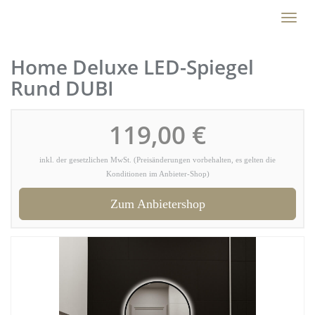
Skip
Toggl
to
naviga
main
content
Home Deluxe LED-Spiegel
Rund DUBI
119,00 €
inkl. der gesetzlichen MwSt. (Preisänderungen vorbehalten, es gelten die
Konditionen im Anbieter-Shop)
Zum Anbietershop