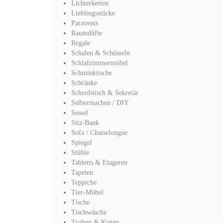
Lichterketten
Lieblingsstücke
Paravents
Raumdüfte
Regale
Schalen & Schüsseln
Schlafzimmermöbel
Schminktische
Schränke
Schreibtisch & Sekretär
Selbermachen / DIY
Sessel
Sitz-Bank
Sofa / Chaiselongue
Spiegel
Stühle
Tabletts & Etageren
Tapeten
Teppiche
Tier-Möbel
Tische
Tischwäsche
Truhen & Kisten