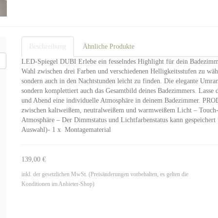
Beschreibung
Ähnliche Produkte
LED-Spiegel DUBI Erlebe ein fesselndes Highlight für dein Badezim
Wahl zwischen drei Farben und verschiedenen Helligkeitsstufen zu wäh
sondern auch in den Nachtstunden leicht zu finden. Die elegante Umrand
sondern komplettiert auch das Gesamtbild deines Badezimmers. Lasse 
und Abend eine individuelle Atmosphäre in deinem Badezimmer.
zwischen kaltweißem, neutralweißem und warmweißem Licht – Touch-Sc
Atmosphäre – Der Dimmstatus und Lichtfarbenstatus kann gespeich
Auswahl)- 1 x Montagematerial
139,00 €
inkl. der gesetzlichen MwSt. (Preisänderungen vorbehalten, es gelten die
Konditionen im Anbieter-Shop)