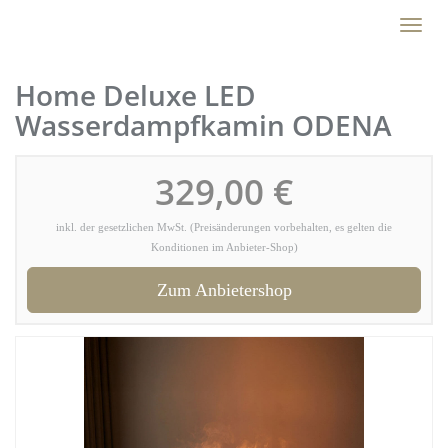
Skip
Toggl
to
naviga
main
content
Home Deluxe LED
Wasserdampfkamin ODENA
329,00 €
inkl. der gesetzlichen MwSt. (Preisänderungen vorbehalten, es gelten die
Konditionen im Anbieter-Shop)
Zum Anbietershop