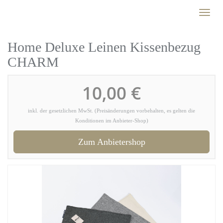
Skip
Toggl
to
naviga
main
content
Home Deluxe Leinen Kissenbezug
CHARM
10,00 €
inkl. der gesetzlichen MwSt. (Preisänderungen vorbehalten, es gelten die
Konditionen im Anbieter-Shop)
Zum Anbietershop