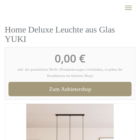
Skip
Toggl
to
naviga
main
content
Home Deluxe Leuchte aus Glas
YUKI
0,00 €
inkl. der gesetzlichen MwSt. (Preisänderungen vorbehalten, es gelten die
Konditionen im Anbieter-Shop)
Zum Anbietershop