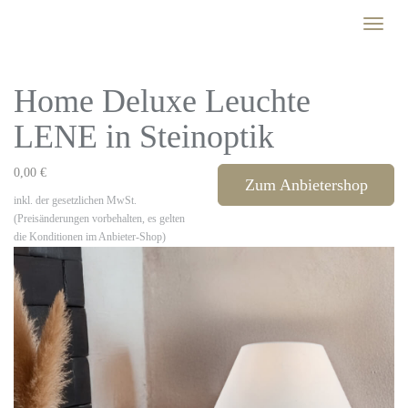
Skip
Toggle
to
naviga
main
content
Home Deluxe Leuchte
LENE in Steinoptik
0,00 €
Zum Anbietershop
inkl. der gesetzlichen MwSt.
(Preisänderungen vorbehalten, es gelten
die Konditionen im Anbieter-Shop)