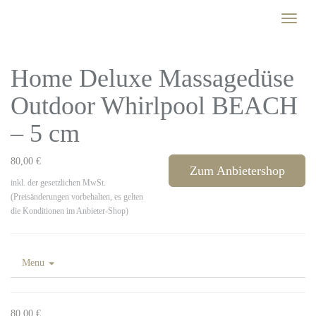
Skip
Toggle
to
naviga
main
content
Home Deluxe Massagedüse
Outdoor Whirlpool BEACH
– 5 cm
80,00 €
Zum Anbietershop
inkl. der gesetzlichen MwSt.
(Preisänderungen vorbehalten, es gelten
die Konditionen im Anbieter-Shop)
Menu
80,00 €