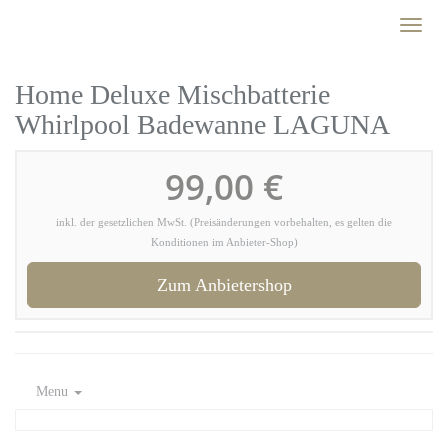
Skip
Toggl
to
naviga
main
content
Home Deluxe Mischbatterie
Whirlpool Badewanne LAGUNA
99,00 €
inkl. der gesetzlichen MwSt. (Preisänderungen vorbehalten, es gelten die
Konditionen im Anbieter-Shop)
Zum Anbietershop
Menu