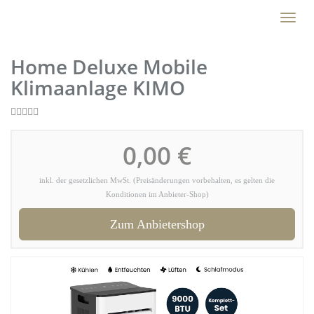
Skip
Toggl
to
naviga
main
content
Home Deluxe Mobile
Klimaanlage KIMO
0,00 €
inkl. der gesetzlichen MwSt. (Preisänderungen vorbehalten, es gelten die
Konditionen im Anbieter-Shop)
Zum Anbietershop