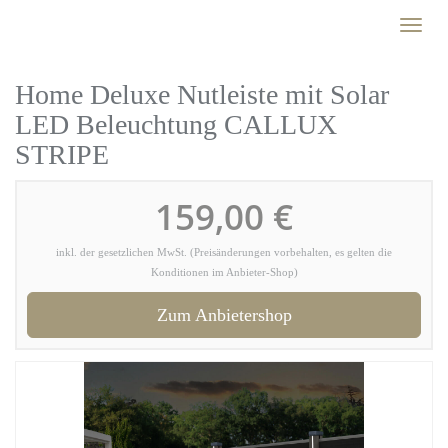
Skip
Toggl
to
naviga
main
content
Home Deluxe Nutleiste mit Solar
LED Beleuchtung CALLUX
STRIPE
159,00 €
inkl. der gesetzlichen MwSt. (Preisänderungen vorbehalten, es gelten die
Konditionen im Anbieter-Shop)
Zum Anbietershop