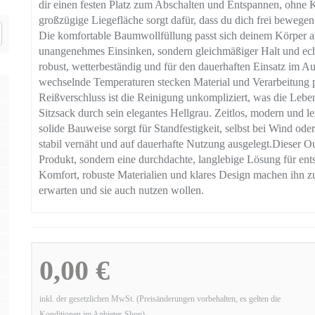
dir einen festen Platz zum Abschalten und Entspannen, ohne
großzügige Liegefläche sorgt dafür, dass du dich frei bewegen
Die komfortable Baumwollfüllung passt sich deinem Körper an 
unangenehmes Einsinken, sondern gleichmäßiger Halt und echt
robust, wetterbeständig und für den dauerhaften Einsatz im A
wechselnde Temperaturen stecken Material und Verarbeitung
Reißverschluss ist die Reinigung unkompliziert, was die Leben
Sitzsack durch sein elegantes Hellgrau. Zeitlos, modern und 
solide Bauweise sorgt für Standfestigkeit, selbst bei Wind ode
stabil vernäht und auf dauerhafte Nutzung ausgelegt.Dieser Out
Produkt, sondern eine durchdachte, langlebige Lösung für en
Komfort, robuste Materialien und klares Design machen ihn zu e
erwarten und sie auch nutzen wollen.
0,00 €
inkl. der gesetzlichen MwSt. (Preisänderungen vorbehalten, es gelten die
Konditionen im Anbieter-Shop)