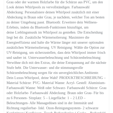
Grau oder der warmen Holzfarbe für die Schürze aus PVC, um den
Look deines Whirlpools zu vervollständigen. Farbauswahl
Abdeckung: Personalisiere deinen Whirlpool zusätzlich mit einer
Abdeckung in Braun oder Grau, je nachdem, welcher Ton am besten
zu deiner Umgebung passt. Bluetooth: Erweitere dein Wellness-
Erlebnis, indem du Bluetooth-Funktionen hinzufügst, um
deine Lieblingsmusik im Whirlpool zu genießen. Die Entscheidung
liegt bei dir. Zusätzliche Wärmeisolierung: Maximiere die
Energieeffizienz und halte die Wärme länger mit unserer optionalen
zusätzlichen Wärmeisolierung. UV Reinigung: Wähle die Option zur
UV-Reinigung, um sicherzustellen, dass dein Whirlpool immer frisch
und sauber ist. Unterwasserbeleuchtung und Schürzenbeleuchtung:
Verwöhne dich mit den Extras, die deine Entspannung auf die nächste
Stufe hebt. Die Unterwasser- und die stimmungsvolle
Schürzenbeleuchtung sorgen für ein unvergleichliches Ambiente.
Dein Luxus-Whirlpool, deine Wahl! PRODUKTBESCHREIBUNG –
Material Schürze: PVC- Material Wanne: Acryl- Gestell: Aluminium-
Farbauswahl Wanne: Weiß oder Schwarz- Farbauswahl Schürze: Grau
oder Holzfarbe- Farbauswahl Abdeckung: Braun oder Grau- Für bis
zu 6 Personen- Sitzplatz: 5 – Liegefläche: 1 – 2 LED –
Beleuchtungen- Alle Massagedüsen sind in der Intensität und
Richtung regulierbar- Inkl. Ozon-Reinigungssystem- 2 schwarze