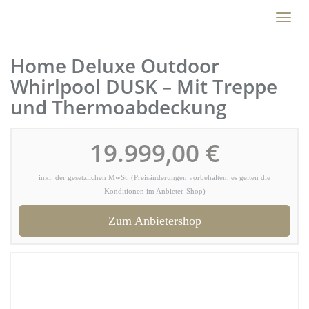
Skip
Toggl
to
naviga
main
content
Home Deluxe Outdoor
Whirlpool DUSK – Mit Treppe
und Thermoabdeckung
19.999,00 €
inkl. der gesetzlichen MwSt. (Preisänderungen vorbehalten, es gelten die
Konditionen im Anbieter-Shop)
Zum Anbietershop