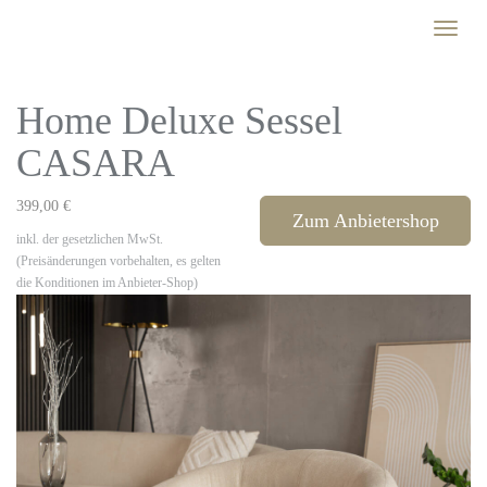
Skip
Toggle
to
naviga
main
content
Home Deluxe Sessel
CASARA
399,00 €
Zum Anbietershop
inkl. der gesetzlichen MwSt.
(Preisänderungen vorbehalten, es gelten
die Konditionen im Anbieter-Shop)