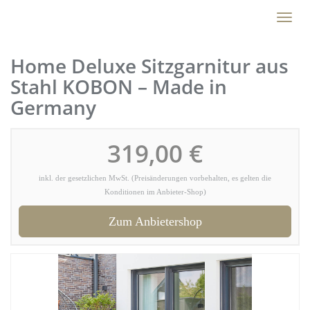
Skip
Toggl
to
naviga
main
content
Home Deluxe Sitzgarnitur aus
Stahl KOBON – Made in
Germany
319,00 €
inkl. der gesetzlichen MwSt. (Preisänderungen vorbehalten, es gelten die
Konditionen im Anbieter-Shop)
Zum Anbietershop