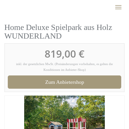
Skip
Toggl
to
naviga
main
content
Home Deluxe Spielpark aus Holz
WUNDERLAND
819,00 €
inkl. der gesetzlichen MwSt. (Preisänderungen vorbehalten, es gelten die
Konditionen im Anbieter-Shop)
Zum Anbietershop