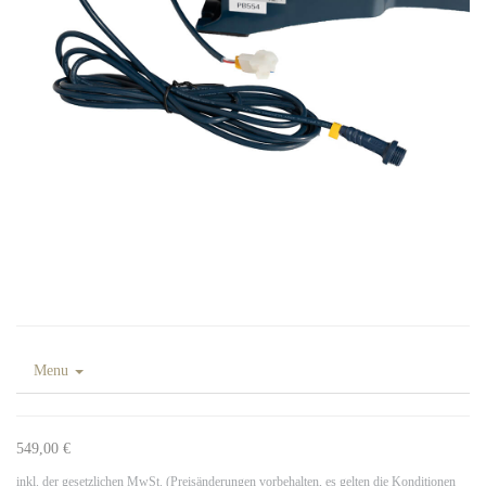
Menu
549,00 €
inkl. der gesetzlichen MwSt. (Preisänderungen vorbehalten, es gelten die Konditionen