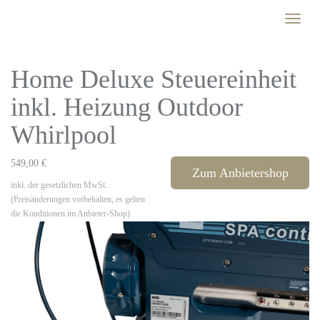
Skip
Toggle
to
naviga
main
content
Home Deluxe Steuereinheit
inkl. Heizung Outdoor
Whirlpool
549,00 €
Zum Anbietershop
inkl. der gesetzlichen MwSt.
(Preisänderungen vorbehalten, es gelten
die Konditionen im Anbieter-Shop)