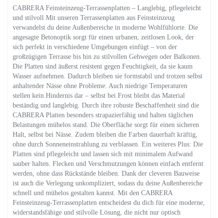
CABRERA Feinsteinzeug-Terrassenplatten – Langlebig, pflegeleicht
und stilvoll Mit unseren Terrassenplatten aus Feinsteinzeug
verwandelst du deine Außenbereiche in moderne Wohlfühlorte. Die
angesagte Betonoptik sorgt für einen urbanen, zeitlosen Look, der
sich perfekt in verschiedene Umgebungen einfügt – von der
großzügigen Terrasse bis hin zu stilvollen Gehwegen oder Balkonen.
Die Platten sind äußerst resistent gegen Feuchtigkeit, da sie kaum
Wasser aufnehmen. Dadurch bleiben sie formstabil und trotzen selbst
anhaltender Nässe ohne Probleme. Auch niedrige Temperaturen
stellen kein Hindernis dar – selbst bei Frost bleibt das Material
beständig und langlebig. Durch ihre robuste Beschaffenheit sind die
CABRERA Platten besonders strapazierfähig und halten täglichen
Belastungen mühelos stand. Die Oberfläche sorgt für einen sicheren
Halt, selbst bei Nässe. Zudem bleiben die Farben dauerhaft kräftig,
ohne durch Sonneneinstrahlung zu verblassen. Ein weiteres Plus: Die
Platten sind pflegeleicht und lassen sich mit minimalem Aufwand
sauber halten. Flecken und Verschmutzungen können einfach entfernt
werden, ohne dass Rückstände bleiben. Dank der cleveren Bauweise
ist auch die Verlegung unkompliziert, sodass du deine Außenbereiche
schnell und mühelos gestalten kannst. Mit den CABRERA
Feinsteinzeug-Terrassenplatten entscheidest du dich für eine moderne,
widerstandsfähige und stilvolle Lösung, die nicht nur optisch