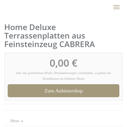
Skip
Toggl
to
naviga
main
content
Home Deluxe
Terrassenplatten aus
Feinsteinzeug CABRERA
0,00 €
inkl. der gesetzlichen MwSt. (Preisänderungen vorbehalten, es gelten die
Konditionen im Anbieter-Shop)
Zum Anbietershop
Menu