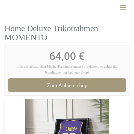
Skip
Toggl
to
naviga
main
content
Home Deluxe Trikotrahmen
MOMENTO
64,00 €
inkl. der gesetzlichen MwSt. (Preisänderungen vorbehalten, es gelten die
Konditionen im Anbieter-Shop)
Zum Anbietershop