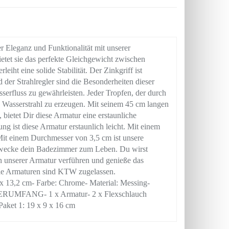
Eleganz und Funktionalität mit unserer
etet sie das perfekte Gleichgewicht zwischen
ht eine solide Stabilität. Der Zinkgriff ist
der Strahlregler sind die Besonderheiten dieser
erfluss zu gewährleisten. Jeder Tropfen, der durch
nen Wasserstrahl zu erzeugen. Mit seinem 45 cm langen
 bietet Dir diese Armatur eine erstaunliche
ung ist diese Armatur erstaunlich leicht. Mit einem
 Mit einem Durchmesser von 3,5 cm ist unsere
wecke dein Badezimmer zum Leben. Du wirst
von unserer Armatur verführen und genieße das
ie Armaturen sind KTW zugelassen.
,2 cm- Farbe: Chrome- Material: Messing-
IEFERUMFANG- 1 x Armatur- 2 x Flexschlauch
Paket 1: 19 x 9 x 16 cm