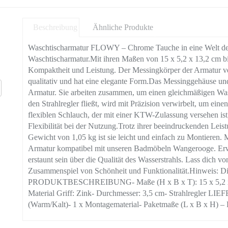
Beschreibung
Ähnliche Produkte
Waschtischarmatur FLOWY – Chrome Tauche in eine Welt der 
Waschtischarmatur.Mit ihren Maßen von 15 x 5,2 x 13,2 cm bi
Kompaktheit und Leistung. Der Messingkörper der Armatur verlei
qualitativ und hat eine elegante Form.Das Messinggehäuse und 
Armatur. Sie arbeiten zusammen, um einen gleichmäßigen Wass
den Strahlregler fließt, wird mit Präzision verwirbelt, um ei
flexiblen Schlauch, der mit einer KTW-Zulassung versehen ist,
Flexibilität bei der Nutzung.Trotz ihrer beeindruckenden Leist
Gewicht von 1,05 kg ist sie leicht und einfach zu Montieren.
Armatur kompatibel mit unseren Badmöbeln Wangerooge. Er
erstaunt sein über die Qualität des Wasserstrahls. Lass dich 
Zusammenspiel von Schönheit und Funktionalität.Hinweis: D
PRODUKTBESCHREIBUNG- Maße (H x B x T): 15 x 5,2 x 13
Material Griff: Zink- Durchmesser: 3,5 cm- Strahlregler L
(Warm/Kalt)- 1 x Montagematerial- Paketmaße (L x B x H) – 