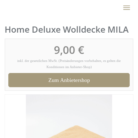
Skip
Toggl
to
naviga
main
content
Home Deluxe Wolldecke MILA
9,00 €
inkl. der gesetzlichen MwSt. (Preisänderungen vorbehalten, es gelten die
Konditionen im Anbieter-Shop)
Zum Anbietershop