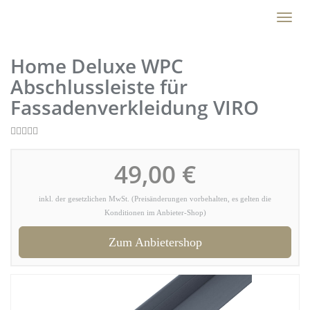
Skip
Toggl
to
naviga
main
content
Home Deluxe WPC
Abschlussleiste für
Fassadenverkleidung VIRO
49,00 €
inkl. der gesetzlichen MwSt. (Preisänderungen vorbehalten, es gelten die
Konditionen im Anbieter-Shop)
Zum Anbietershop