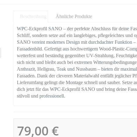
Beschreibung
Ähnliche Produkte
WPC-Eckprofil SANO – der perfekte Abschluss für deine Fassa
Schliff, sondern setze auf ein langlebiges, pflegeleichtes u
SANO vereint modernes Design mit durchdachter Funktion – fü
Fassadenbild. Gefertigt aus hochwertigem Wood-Plastic-Compo
wetterfest und beständig gegenüber UV-Strahlung, Feuchtigkeit, 
sich nicht und bleibt auch bei extremen Witterungsbedingunge
Anthrazit, Hellgrau, Teak und Nussbaum – bieten dir maximale 
Fassaden. Dank der cleveren Materialwahl entfällt jeglicher P
Lieferumfang gelingt die Montage schnell und sauber. Setze au
dich jetzt für das WPC-Eckprofil SANO und bring deine Fassa
stilvoll und professionell.
79,00 €