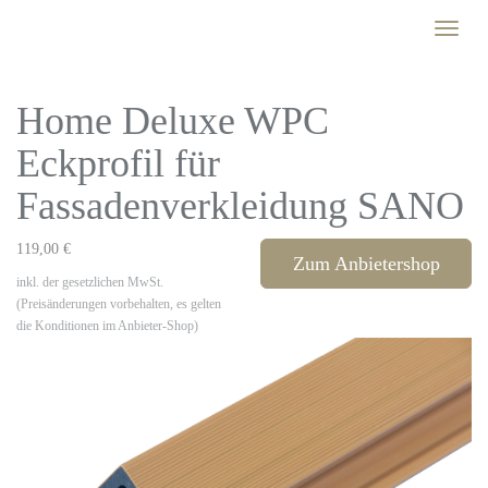
Skip
Toggle
to
naviga
main
content
Home Deluxe WPC
Eckprofil für
Fassadenverkleidung SANO
119,00 €
Zum Anbietershop
inkl. der gesetzlichen MwSt.
(Preisänderungen vorbehalten, es gelten
die Konditionen im Anbieter-Shop)