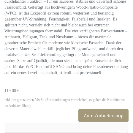
durchdachter Funktion – für ein sauberes, stabiles und dauerhaft schönes
Fassadenbild. Gefertigt aus hochwertigem Wood-Plastic-Composite
(WPC), ist das Eckprofil extrem robust, wetterfest und beständig
gegenüber UV-Strahlung, Feuchtigkeit, Pilzbefall und Insekten. Es
splittert nicht, verzieht sich nicht und bleibt auch bei extremen
Witterungsbedingungen formstabil. Die vier verfügbaren Farbvarianten –
Anthrazit, Hellgrau, Teak und Nussbaum – bieten dir maximale
gestalterische Freiheit für moderne wie klassische Fassaden. Dank der
cleveren Materialwahl entfällt jeglicher Pflegeaufwand, und durch den
praktischen 4er-Set-Lieferumfang gelingt die Montage schnell und
sauber. Setze auf Qualität, die man sieht – und spürt. Entscheide dich
jetzt für das WPC-Eckprofil SANO und bring deine Fassadenverkleidung
auf ein neues Level – dauerhaft, stilvoll und professionell.
119,00 €
inkl. der gesetzlichen MwSt. (Preisänderungen vorbehalten, es gelten die Konditionen
im Anbieter-Shop)
Zum Anbietershop