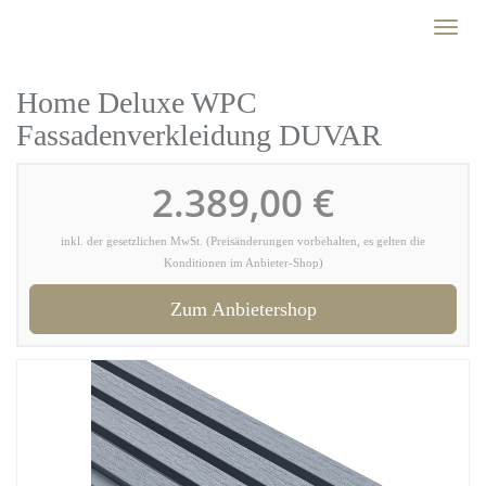
Skip
Toggl
to
naviga
main
content
Home Deluxe WPC
Fassadenverkleidung DUVAR
2.389,00 €
inkl. der gesetzlichen MwSt. (Preisänderungen vorbehalten, es gelten die
Konditionen im Anbieter-Shop)
Zum Anbietershop