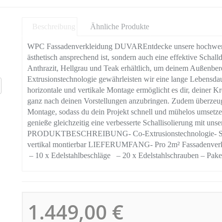
Beschreibung
Ähnliche Produkte
WPC Fassadenverkleidung DUVAREntdecke unsere hochwertig
ästhetisch ansprechend ist, sondern auch eine effektive Schal
Anthrazit, Hellgrau und Teak erhältlich, um deinem Außenber
Extrusionstechnologie gewährleisten wir eine lange Lebensda
horizontale und vertikale Montage ermöglicht es dir, deiner Kr
ganz nach deinen Vorstellungen anzubringen. Zudem überzeug
Montage, sodass du dein Projekt schnell und mühelos umsetz
genieße gleichzeitig eine verbesserte Schallisolierung mit u
PRODUKTBESCHREIBUNG- Co-Extrusionstechnologie- Schne
vertikal montierbar LIEFERUMFANG- Pro 2m² Fassadenverk
– 10 x Edelstahlbeschläge – 20 x Edelstahlschrauben – Pake
1.449,00 €